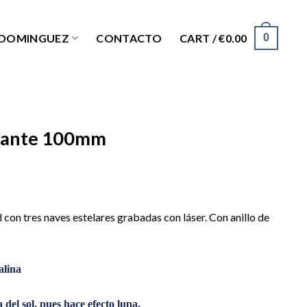
0
 DOMINGUEZ
CONTACTO
CART /
€
0.00
diante 100mm
ad con tres naves estelares grabadas con láser. Con anillo de
alina
a del sol, pues hace efecto lupa.