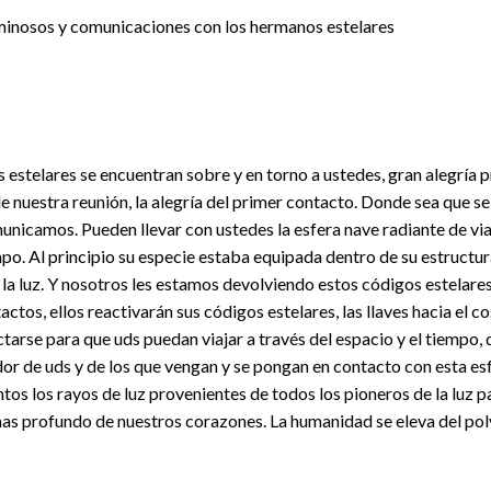
 luminosos y comunicaciones con los hermanos estelares
es estelares se encuentran sobre y en torno a ustedes, gran alegría 
de nuestra reunión, la alegría del primer contacto. Donde sea que s
icamos. Pueden llevar con ustedes la esfera nave radiante de viaje
o. Al principio su especie estaba equipada dentro de su estructura
e la luz. Y nosotros les estamos devolviendo estos códigos estelar
ctos, ellos reactivarán sus códigos estelares, las llaves hacia el 
arse para que uds puedan viajar a través del espacio y el tiempo, de
r de uds y de los que vengan y se pongan en contacto con esta esf
ntos los rayos de luz provenientes de todos los pioneros de la luz 
as profundo de nuestros corazones. La humanidad se eleva del polvo