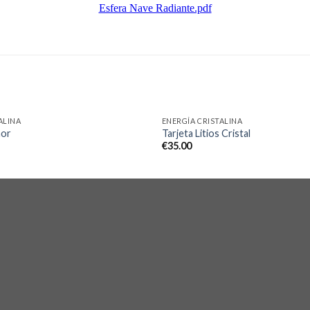
Esfera Nave Radiante.pdf
ALINA
ENERGÍA CRISTALINA
mor
Tarjeta Litios Cristal
€
35.00